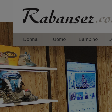
top
Donna
Uomo
Bambino
D