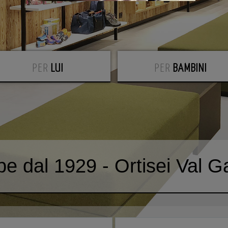
PER
LUI
PER
BAMBINI
e dal 1929 - Ortisei Val G