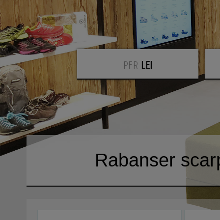
PER
LEI
Rabanser scarp