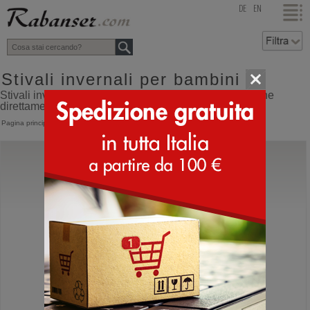
top
DE
EN
Stivali invernali per bambini
Stivali invernali per bambini online shop con spedizione
direttamente dall'Italia
Pagina principale
>
Bambino
>
Stivali invernali
Moon Boot®
Junior Park Tube Lace
Doposci in cordura