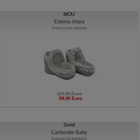
MOU
Eskimo Infant
Polacco per bambini
119,00 Euro
59,90 Euro
Sorel
Caribootie Baby
Doposci da bambino