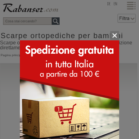
top
DE
EN
Scarpe ortopediche per bambini
Scarpe ortopediche per bambini online shop con spedizione
direttamente dall'Italia
Pagina principale
>
Bambino
>
Scarpe ortopediche
Birkenstock
Milano Kids
Sandalo da bambino