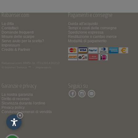
Rabanser.com
Pagamenti e consegne
La ditta
Guida all'acquisto
Contattaci
Tempi e costi delle consegne
Domande frequenti
Spedizione espressa
Misure delle scarpe
Restituzione o cambio merce
Serve aiuto per la scelta?
Modalità di pagamento
Impressum
Credits & Partner
Rabanser.com
MWSt.Nr. IT01391430210
© Internet Service ™ -
Impressum
Garanzie e privacy
Seguici su
La nostra garanzia
Diritto di recesso
Sicurezza durante l'ordine
Privacy policy
Condizioni generali di vendita
×