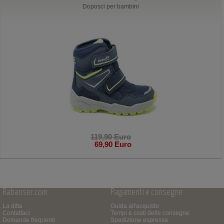
Doposci per bambini
119,90 Euro
69,90 Euro
Rabanser.com
Pagamenti e consegne
La ditta
Guida all'acquisto
Contattaci
Tempi e costi delle consegne
Domande frequenti
Spedizione espressa