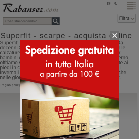
top
DE
EN
Superfit - scarpe - acquista online
Superfit: l’esperto nelle scarpe invernali per bambini. Da
decenni Superfit è uno dei marchi leader in Europa per le
calzature infantili. Con una vasta gamma di modelli per
bambini e bambine, adatti sia per l’uso interno che esterno,
offriamo scarpe alla moda che si adattano perfettamente ai
piedi in crescita, favorendone lo sviluppo. I nostri stivali
invernali impermeabili assicurano calore e asciutto anche
nelle giornate più fredde, garantendo massimo comfort.
Pagina principale
>
Superfit
Superfit
Jupiter
Scarpone da montagna con strappo