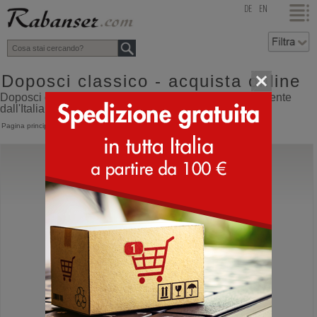
top
DE
EN
Doposci classico - acquista online
Doposci classico online shop con spedizione direttamente
dall'Italia
Pagina principale
>
Doposci
>
Classici
La Thuile
931
Stivali invernali