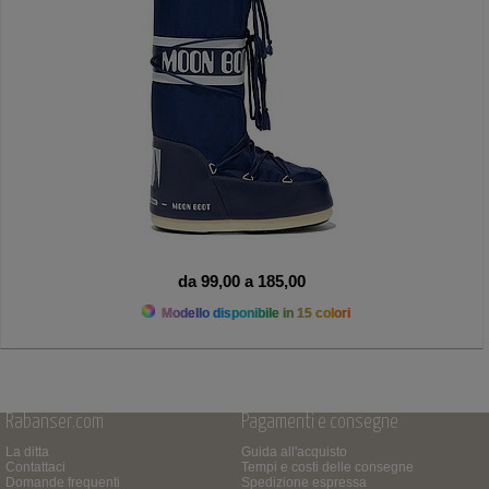
da 99,00 a 185,00
Modello disponibile in 15 colori
Rabanser.com
Pagamenti e consegne
La ditta
Guida all'acquisto
Contattaci
Tempi e costi delle consegne
Domande frequenti
Spedizione espressa