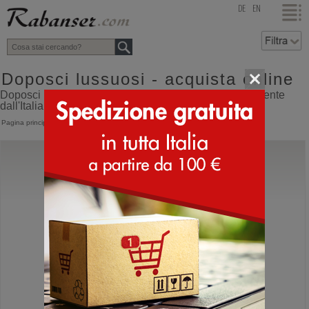
top
DE
EN
Doposci lussuosi - acquista online
Doposci lussuosi online shop con spedizione direttamente
dall'Italia
Pagina principale
>
Doposci
>
Doposci di lusso
Lorenzo Mari
Sally 07
Mocassino da donna sportivo