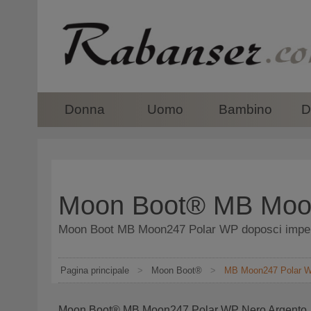
top
Donna
Uomo
Bambino
D
Moon Boot® MB Moon
Moon Boot MB Moon247 Polar WP doposci imperm
Pagina principale
>
Moon Boot®
>
MB Moon247 Polar 
Moon Boot® MB Moon247 Polar WP Nero Argento