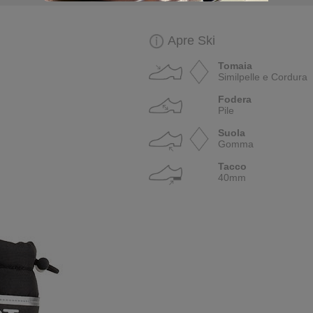
Apre Ski
Tomaia
Similpelle e Cordura
Fodera
Pile
Suola
Gomma
Tacco
40mm