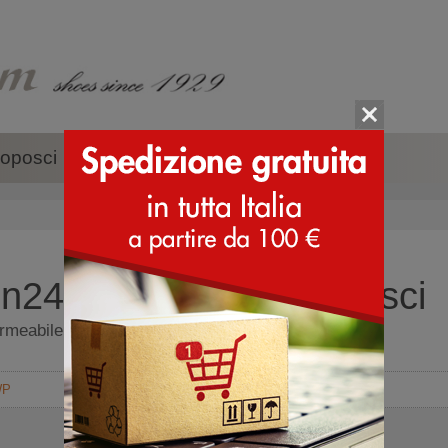
oposci
Accessori
Marche
247 Polar WP - Doposci
eabile da uomo a stivaletto - Doposci
WP