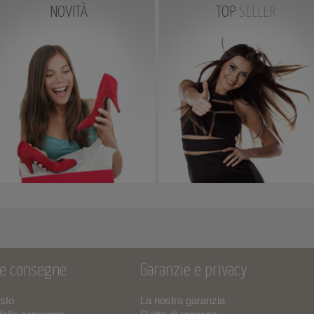
NOVITÀ
TOP
SELLER
 e consegne
Garanzie e privacy
isto
La nostra garanzia