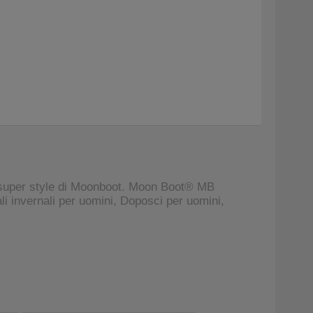
 super style di Moonboot. Moon Boot® MB
i invernali per uomini, Doposci per uomini,