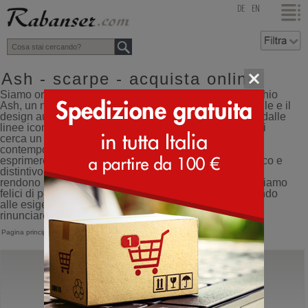
top
DE
EN
Ash - scarpe - acquista online
Siamo orgogliosi di essere rivenditori ufficiali del marchio
Ash, un nome che si distingue per il suo spirito giovanile e il
design audace. Le sneakers Ash, così come gli stivali dalle
linee iconiche, rappresentano una scelta ideale per chi
cerca un equilibrio perfetto tra comfort e stile
contemporaneo. Ogni modello è pensato per chi vuole
esprimere la propria personalità attraverso un look unico e
distintivo. L’originalità e la qualità delle scarpe Ash le
rendono uno dei prodotti più richiesti del momento, e siamo
felici di poterle offrire nella nostra selezione, rispondendo
alle esigenze di chi segue le ultime tendenze senza
rinunciare alla comodità.
Pagina principale
>
Ash
Ash
Precious
Sandali con cinturino