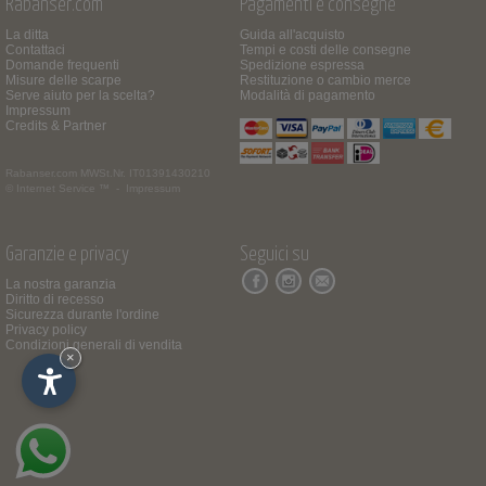
Rabanser.com
Pagamenti e consegne
La ditta
Guida all'acquisto
Contattaci
Tempi e costi delle consegne
Domande frequenti
Spedizione espressa
Misure delle scarpe
Restituzione o cambio merce
Serve aiuto per la scelta?
Modalità di pagamento
Impressum
Credits & Partner
Rabanser.com
MWSt.Nr. IT01391430210
© Internet Service ™ -
Impressum
Garanzie e privacy
Seguici su
La nostra garanzia
Diritto di recesso
Sicurezza durante l'ordine
Privacy policy
Condizioni generali di vendita
×