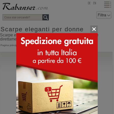
top
DE
EN
Scarpe eleganti per donne
Scarpe eleganti per donne online shop con spedizione
direttamente dall'Italia
Pagina principale
>
Donna
>
Scarpe eleganti
Giopiu
Cielo 34
Sneakers