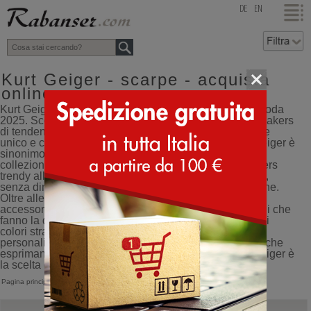
top
DE
EN
Kurt Geiger - scarpe - acquista
online
Kurt Geiger: Scarpe, Sneakers, Sandali e Accessori Moda
2025. Scopri le scarpe e gli accessori Kurt Geiger: sneakers
di tendenza, sandali eleganti, borse e cinture dallo stile
unico e colori straordinari. Acquista ora online! Kurt Geiger è
sinonimo di stile unico e design esclusivo. La nuova
collezione propone scarpe super fashion, dalle sneakers
trendy alle scarpe eleganti perfette per ogni occasione,
senza dimenticare i sandali raffinati per la bella stagione.
Oltre alle calzature, Kurt Geiger completa il look con
accessori di lusso come borse, cinture e piccoli dettagli che
fanno la differenza. Ogni modello si distingue per i suoi
colori straordinari e per un design che unisce moda e
personalità. Se cerchi scarpe di tendenza e accessori che
esprimano carattere e originalità, la collezione Kurt Geiger è
la scelta giusta per te.
Pagina principale
>
Kurt Geiger
Kurt Geiger