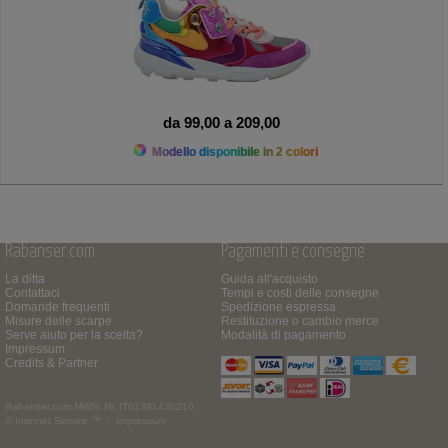
da 99,00 a 209,00
Modello disponibile in 2 colori
Rabanser.com
Pagamenti e consegne
La ditta
Guida all'acquisto
Contattaci
Tempi e costi delle consegne
Domande frequenti
Spedizione espressa
Misure delle scarpe
Restituzione o cambio merce
Serve aiuto per la scelta?
Modalità di pagamento
Impressum
Credits & Partner
Rabanser.com
MWSt.Nr. IT01391430210
© Internet Service ™ -
Impressum