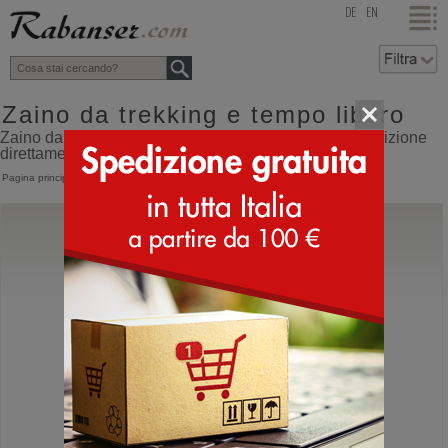
top
DE
EN
Zaino da trekking e tempo libero
Zaino da trekking e tempo libero online shop con spedizione
direttamente dall'Italia
Pagina principale
>
Accessori
>
Zaini
Rabanser Greenland Seal
Zaino Foca
Zaino