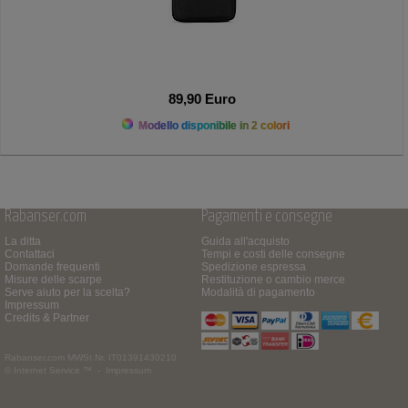
89,90 Euro
Modello disponibile in 2 colori
Rabanser.com
Pagamenti e consegne
La ditta
Guida all'acquisto
Contattaci
Tempi e costi delle consegne
Domande frequenti
Spedizione espressa
Misure delle scarpe
Restituzione o cambio merce
Serve aiuto per la scelta?
Modalità di pagamento
Impressum
Credits & Partner
Rabanser.com
MWSt.Nr. IT01391430210
© Internet Service ™ -
Impressum