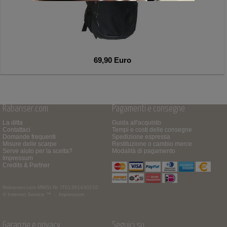
69,90 Euro
Rabanser.com
Pagamenti e consegne
La ditta
Guida all'acquisto
Contattaci
Tempi e costi delle consegne
Domande frequenti
Spedizione espressa
Misure delle scarpe
Restituzione o cambio merce
Serve aiuto per la scelta?
Modalità di pagamento
Impressum
Credits & Partner
Rabanser.com
MWSt.Nr. IT01391430210
© Internet Service ™ -
Impressum
Garanzie e privacy
Seguici su