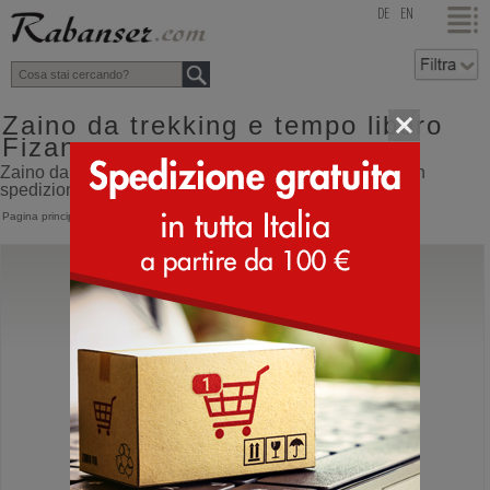
top
DE
EN
Zaino da trekking e tempo libero
Fizan
Zaino da trekking e tempo libero Fizan online shop con
spedizione direttamente dall'Italia
Pagina principale
>
Accessori
>
Zaini
>
Fizan
Fizan
Zaino 20 Litri
Zaino