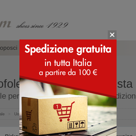
oposci
Accessori
Marche
fole per uomini - acquista 
le per uomini online shop con spedizione 
ale
>
Uomo
>
Pantofole