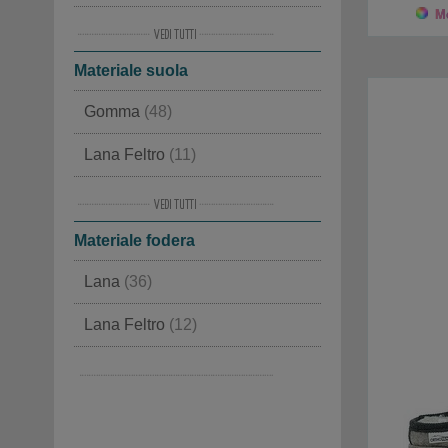
Mo
Lana Feltro
(13)
48
(1)
Materiale suola
Foca
(5)
Gomma
(48)
Agnello
(5)
Lana Feltro
(11)
Camoscio
(3)
Sughero e Gomma
(11)
Materiale fodera
Cuoio
(3)
Lana
(36)
Lana
(1)
Lana Feltro
(12)
Pelle
(7)
Agnello
(5)