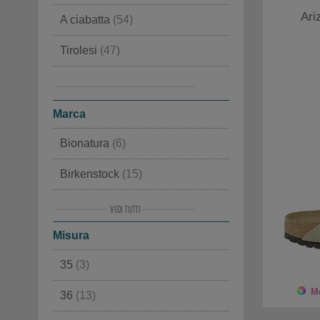
Ari
A ciabatta
(54)
Tirolesi
(47)
Classiche
(40)
Ciabatte ortopediche
(39)
Marca
Bionatura
(6)
Birkenstock
(15)
Giesswein
(3)
Misura
Haflinger
(4)
35
(3)
Haunold
(10)
Mo
36
(13)
Loewenweiss
(12)