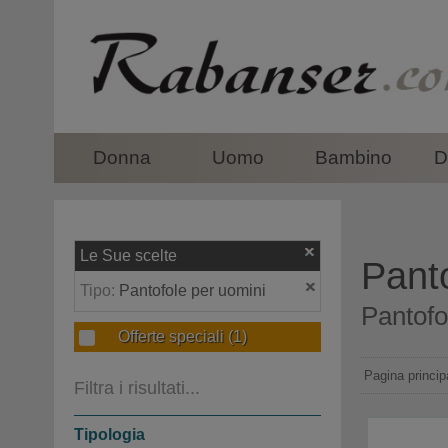
top
Donna
Uomo
Bambino
D
Le Sue scelte
Panto
Tipo:
Pantofole per uomini
Pantofo
Offerte speciali
(1)
Pagina princip
Filtra i risultati...
Tipologia