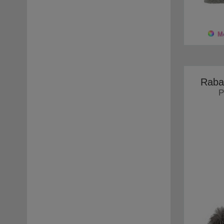
Mo
Raba
P