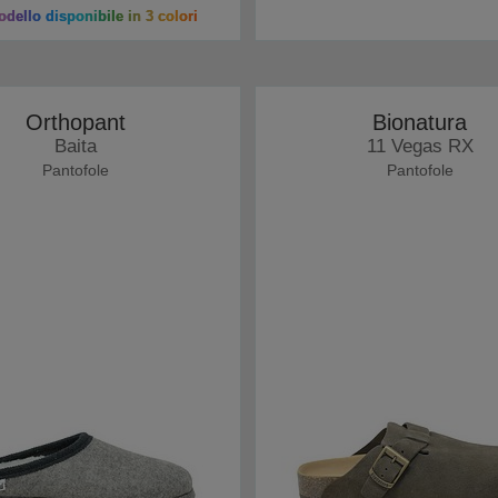
dello disponibile in 3 colori
Orthopant
Bionatura
Baita
11 Vegas RX
Pantofole
Pantofole