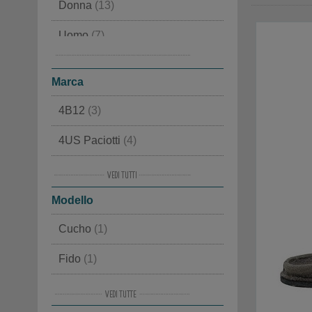
Donna
(13)
Uomo
(7)
Bambino
(5)
Marca
4B12
(3)
4US Paciotti
(4)
Alma en Pena
(7)
Modello
Alpen
(4)
Cucho
(1)
Ama Brand
(3)
Fido
(1)
Ash
(8)
Flair Coffee Time
(1)
Baccaglini
(4)