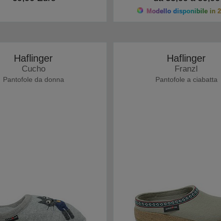
Modello disponibile in 2
Haflinger
Haflinger
Cucho
Franzl
Pantofole da donna
Pantofole a ciabatta