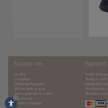
Giopiu
(26)
GM Calze
(17)
Grisport
(25)
Groedner Tracht
(3)
Haflinger
(10)
Haunold
(11)
Rabanser.com
Pagamenti
Herschel
(7)
La ditta
Guida all'acqu
Hey Dude
(25)
Contattaci
Tempi e costi 
Domande frequenti
Spedizione es
Hispanitas
(13)
Misure delle scarpe
Restituzione 
Serve aiuto per la scelta?
Modalità di p
INUIKII
(4)
Impressum
×
Credits & Partner