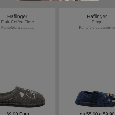
Haflinger
Haflinger
Flair Coffee Time
Pingu
Pantofole a ciabatta
Pantofole da bambino
69,90 Euro
da 55,00 a 59,90