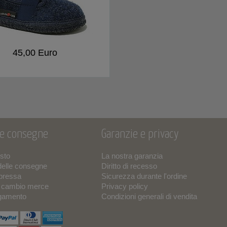
45,00 Euro
 e consegne
Garanzie e privacy
isto
La nostra garanzia
delle consegne
Diritto di recesso
pressa
Sicurezza durante l'ordine
o cambio merce
Privacy policy
agamento
Condizioni generali di vendita