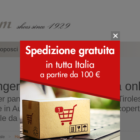
oposci
Accessori
Marche
nger - scarpe - acquista on
r pantofole Tirolesi. Le pantofole Tiroles
e in Austria. Plantare in sughero ricoper
le da donna, bambino e uomo.
ale
>
Haflinger