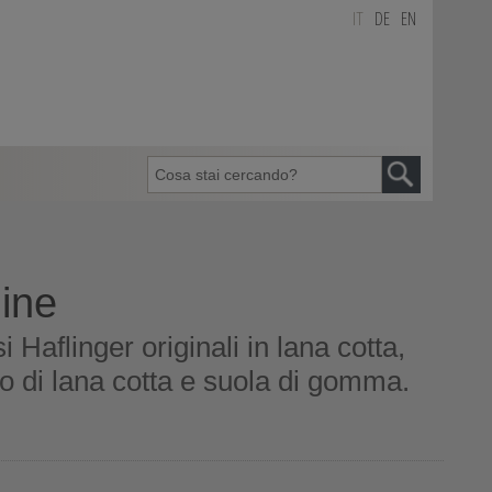
IT
DE
EN
line
i Haflinger originali in lana cotta,
to di lana cotta e suola di gomma.