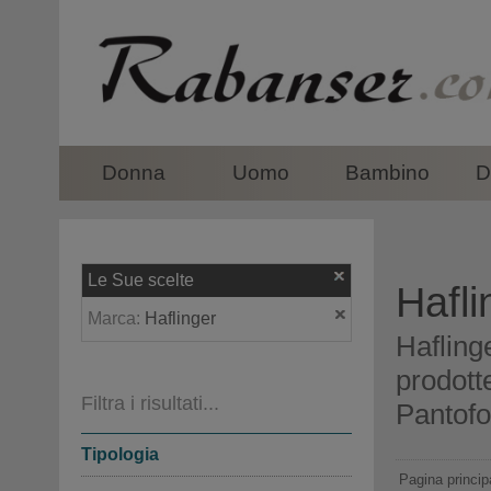
top
Donna
Uomo
Bambino
D
Le Sue scelte
Hafli
Marca:
Haflinger
Haflinge
prodott
Filtra i risultati...
Pantofo
Tipologia
Pagina princip