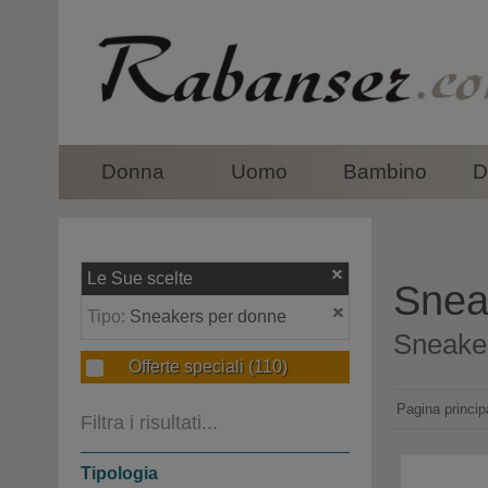
top
Donna
Uomo
Bambino
D
Le Sue scelte
Sneak
Tipo:
Sneakers per donne
Sneaker
Offerte speciali
(110)
Pagina princip
Filtra i risultati...
Tipologia