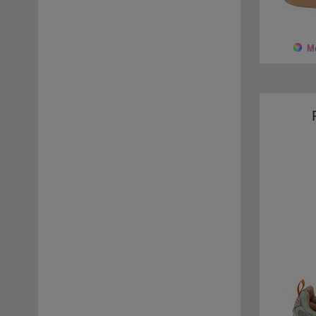
Goretex
(8)
Sun 68
(11)
Lana Feltro
(1)
Pelo
(4)
Tecnica
(7)
Mo
Gritex
(3)
Voile Blanche
(13)
Idrorepellente
(2)
Womsh
(1)
Lana
(1)
Gomma piuma
(1)