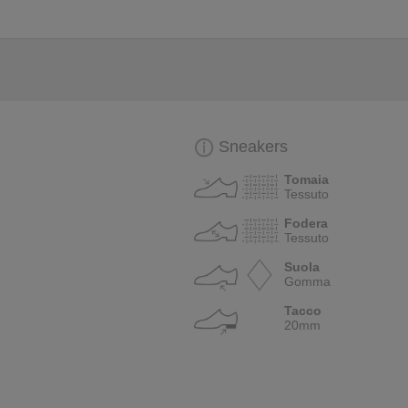
Sneakers
Tomaia
Tessuto
Fodera
Tessuto
Suola
Gomma
Tacco
20mm