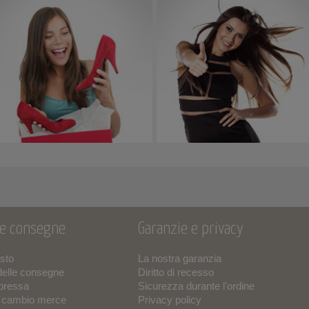
 e consegne
Garanzie e privacy
isto
La nostra garanzia
delle consegne
Diritto di recesso
pressa
Sicurezza durante l'ordine
o cambio merce
Privacy policy