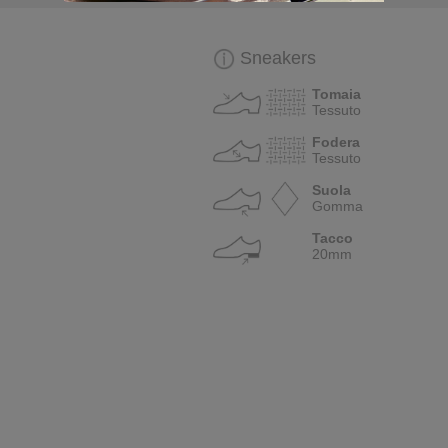
Sneakers
Tomaia
Tessuto
Fodera
Tessuto
Suola
Gomma
Tacco
20mm