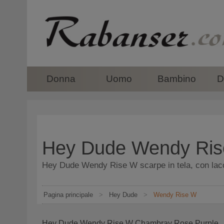
top
Donna
Uomo
Bambino
D
Hey Dude Wendy Ris
Hey Dude Wendy Rise W scarpe in tela, con lacc
Pagina principale
>
Hey Dude
>
Wendy Rise W
Hey Dude Wendy Rise W Chambray Rose Purple