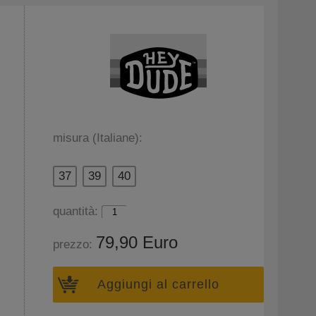
misura (Italiane):
37
39
40
quantità:
79,90 Euro
prezzo:
Aggiungi al carrello