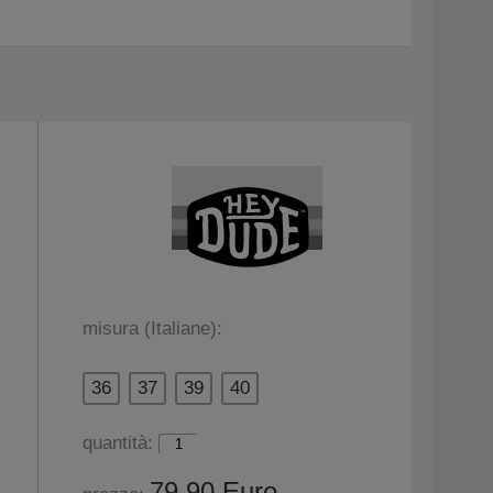
misura (Italiane):
36
37
39
40
quantità:
79,90 Euro