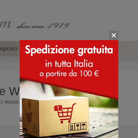
oposci
Accessori
Marche
e W - Sneakers
i elastici, da donna - Sneakers