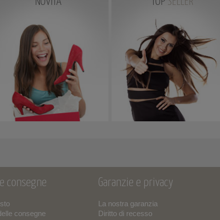
NOVITÀ
TOP
SELLER
 e consegne
Garanzie e privacy
isto
La nostra garanzia
delle consegne
Diritto di recesso