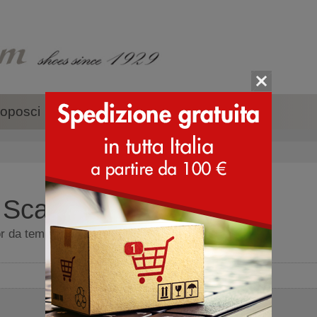
oposci
Accessori
Marche
- Scarpe montagna
oor da tempo libero - Scarpe montagna