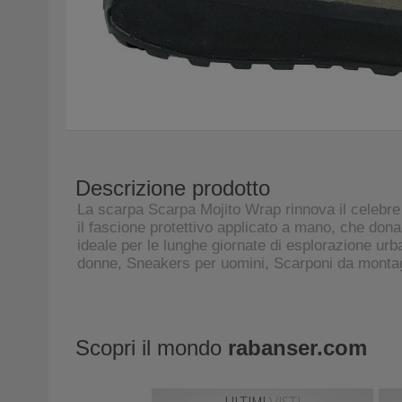
Descrizione prodotto
La scarpa Scarpa Mojito Wrap rinnova il celebre 
il fascione protettivo applicato a mano, che dona
ideale per le lunghe giornate di esplorazione u
donne, Sneakers per uomini, Scarponi da montag
Scopri il mondo
rabanser.com