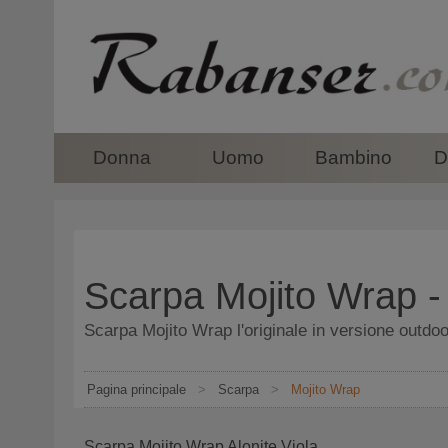
top
Donna
Uomo
Bambino
D
Scarpa Mojito Wrap 
Scarpa Mojito Wrap l'originale in versione outd
Pagina principale
>
Scarpa
>
Mojito Wrap
Scarpa Mojito Wrap Alonite Viola