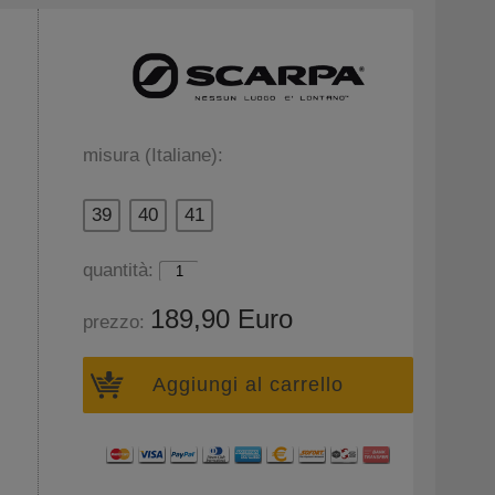
misura (Italiane):
39
40
41
quantità:
189,90 Euro
prezzo:
Aggiungi al carrello