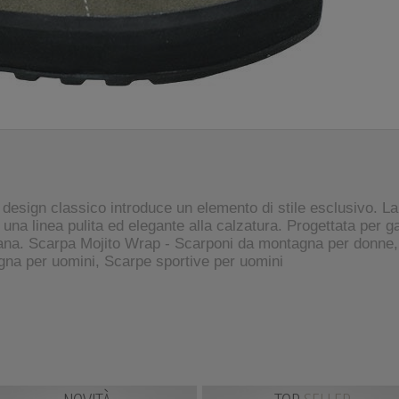
design classico introduce un elemento di stile esclusivo. L
 una linea pulita ed elegante alla calzatura. Progettata per g
rbana. Scarpa Mojito Wrap - Scarponi da montagna per donne
na per uomini, Scarpe sportive per uomini