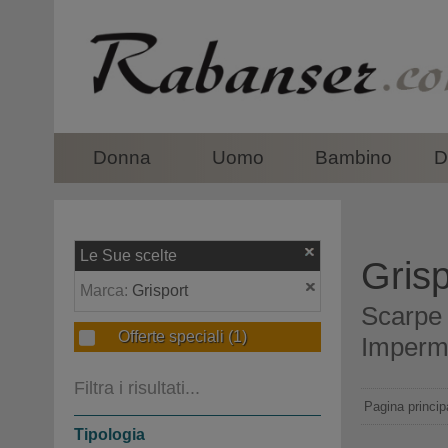
top
Donna
Uomo
Bambino
D
Le Sue scelte
Grisp
Marca:
Grisport
Scarpe p
Offerte speciali
(1)
Imperme
Filtra i risultati...
Pagina princip
Tipologia