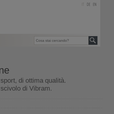
IT
DE
EN
ine
port, di ottima qualità.
scivolo di Vibram.