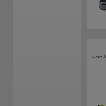
GM Calze
(17)
Grisport
(25)
Groedner Tracht
(3)
Haflinger
(10)
Haunold
(11)
Scarpe d
Herschel
(7)
Hey Dude
(25)
Hispanitas
(13)
INUIKII
(4)
JOIA PARIS
(13)