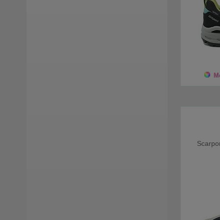
Keen
(6)
Kurt Geiger
(15)
La Mondiale
(7)
La Thuile
(1)
Mo
Loewenweiss
(22)
Lorenzi
(18)
Lorenzo Mari
(7)
Scarpo
Lumberjack
(2)
Manikomio Dsgn
(3)
Minoronzoni
(1)