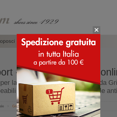
oposci
Accessori
Marche
ort - scarpe - acquista onl
er la montagna prodotte in Italia da Gris
abili con Gritex e Sympatex, suole anti
ale
>
Grisport