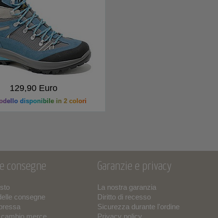
129,90 Euro
dello disponibile in 2 colori
 e consegne
Garanzie e privacy
isto
La nostra garanzia
delle consegne
Diritto di recesso
pressa
Sicurezza durante l'ordine
o cambio merce
Privacy policy