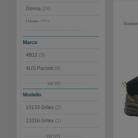
Donna
(24)
Uomo
(21)
Scarpo
Bambino
(9)
Marca
4B12
(3)
4US Paciotti
(4)
Alma en Pena
(7)
Modello
Alpen
(4)
13133 Gritex
(2)
Ama Brand
(3)
13316 Gritex
(1)
Ash
(8)
14125 Gritex
(2)
Baccaglini
(4)