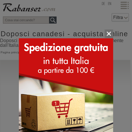
top
DE
EN
Doposci canadesi - acquista online
Doposci canadesi online shop con spedizione direttamente
dall'Italia
Pagina principale
>
Doposci
>
Canadesi
La Thuile
931
Stivali invernali