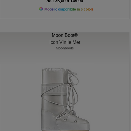
da 135,00 a 149,00
Modello disponibile in 6 colori
Moon Boot®
Icon Vinile Met
Moonboots