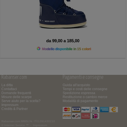
da 99,00 a 185,00
Modello disponibile in 15 colori
Rabanser.com
Pagamenti e consegne
La ditta
Guida all'acquisto
Contattaci
Tempi e costi delle consegne
Domande frequenti
Spedizione espressa
Misure delle scarpe
Restituzione o cambio merce
Serve aiuto per la scelta?
Modalità di pagamento
Impressum
Credits & Partner
Rabanser.com
MWSt.Nr. IT01391430210
© Internet Service ™ -
Impressum