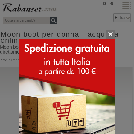
top
DE
EN
Moon boot per donna - acquista
online
Moon boot per donna online shop con spedizione
direttamente dall'Italia
Pagina principale
>
Donna
>
Moon Boot
Moon Boot®
Icon Pearly
Moonboot