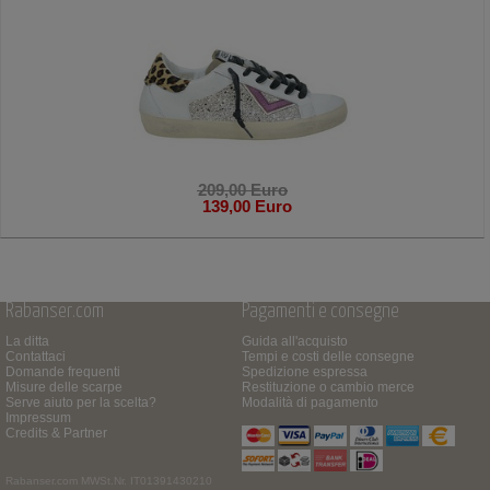
209,00 Euro
139,00 Euro
Rabanser.com
Pagamenti e consegne
La ditta
Guida all'acquisto
Contattaci
Tempi e costi delle consegne
Domande frequenti
Spedizione espressa
Misure delle scarpe
Restituzione o cambio merce
Serve aiuto per la scelta?
Modalità di pagamento
Impressum
Credits & Partner
Rabanser.com
MWSt.Nr. IT01391430210