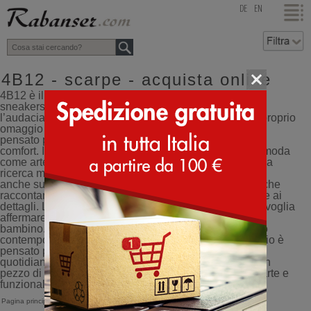
top
DE
EN
4B12 - scarpe - acquista online
4B12 è il brand italiano che ridefinisce lo stile delle
sneakers, combinando l’eleganza della tradizione con
l’audacia dell’innovazione. Ogni modello è un vero e proprio
omaggio al Made in Italy, creato con cura artigianale e
pensato per chi ama distinguersi senza rinunciare al
comfort. Il cuore pulsante di 4B12 è una visione della moda
come arte in movimento: ogni scarpa è il risultato di una
ricerca meticolosa, non solo sulle ultime tendenze, ma
anche sui materiali più pregiati. Il risultato? Sneakers che
raccontano storie di eccellenza e attenzione maniacale ai
dettagli. Le collezioni di 4B12 si rivolgono a chiunque voglia
affermare il proprio stile con carattere: uomo, donna e
bambino. Dai design più classici, rivisitati con un tocco
contemporaneo, fino alle creazioni più audaci, ogni paio è
pensato per unire estetica impeccabile e resistenza
quotidiana. Indossare 4B12 significa portare ai piedi un
pezzo di stile italiano, un connubio perfetto tra moda, arte e
funzionalità.
Pagina principale
>
4B12