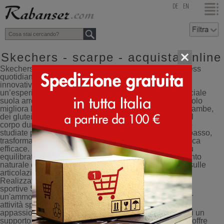
top
DE
EN
Skechers - scarpe - acquista online
Skechers - scarpe sportive ideali per il jogging e il fitness
quotidiano. La collezione Skechers include modelli
innovativi come le Shape Up, progettate per offrire
un’esperienza di camminata superiore grazie alla speciale
suola arrotondata. Questa particolare tecnologia non solo
migliora la postura, ma stimola anche i muscoli delle gambe,
dei glutei e del core, aiutando a tonificare e rafforzare il
corpo durante il movimento. Le scarpe Shape Up sono
studiate per chi desidera ottenere il massimo da ogni passo,
trasformando la camminata quotidiana in un’attività fisica
efficace. La suola curva favorisce una distribuzione più
equilibrata del peso corporeo e incoraggia un movimento
naturale del piede, contribuendo a ridurre la tensione sulle
articolazioni e migliorando l’equilibrio complessivo.
Realizzate con materiali leggeri e traspiranti, le scarpe
sportive Skechers offrono un comfort elevato e
un'ammortizzazione ottimale, rendendole ideali sia per
attività sportive che per l’uso quotidiano. Che tu sia un
appassionato di fitness o semplicemente alla ricerca di un
supporto per una camminata confortevole, Skechers ti offre