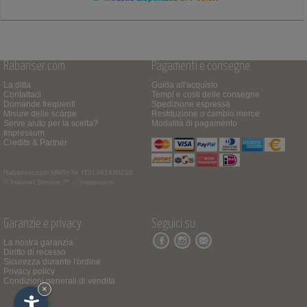
Rabanser.com
Pagamenti e consegne
La ditta
Guida all'acquisto
Contattaci
Tempi e costi delle consegne
Domande frequenti
Spedizione espressa
Misure delle scarpe
Restituzione o cambio merce
Serve aiuto per la scelta?
Modalità di pagamento
Impressum
Credits & Partner
Rabanser.com
MWSt.Nr. IT01391430210
© Internet Service ™ -
Impressum
Garanzie e privacy
Seguici su
La nostra garanzia
Diritto di recesso
Sicurezza durante l'ordine
Privacy policy
Condizioni generali di vendita
×