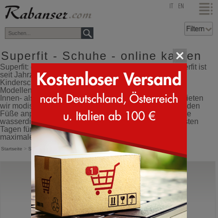
top
IT
EN
Superfit - Schuhe - online kaufen
Superfit: der Experte für Winterschuhe für Kinder. Superfit ist
seit Jahrzehnten eine der führenden Marken für
Kinderschuhe in Europa. Mit einer großen Auswahl an
Modellen für Jungen und Mädchen, die sowohl für den
Innen- als auch für den Außenbereich geeignet sind, bieten
wir modische Schuhe, die sich perfekt an die wachsenden
Füße anpassen und deren Entwicklung fördern. Unsere
wasserdichten Winterstiefel sorgen auch an den kältesten
Tagen für Wärme und Trockenheit und garantieren
maximalen Komfort.
Startseite
>
Superfit
Superfit
Jupiter
Wanderschuh mit Klettverschluss