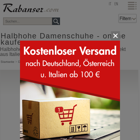
top
IT
EN
Halbhohe Damenschuhe - online
kaufen
Halbhohe Damenschuhe Online Shop mit Versand direkt
aus Italien
Startseite
>
Damen
>
Halbhoch
Nero Giardini
I618130D
Halbhohe Schuhe mit Schnürung