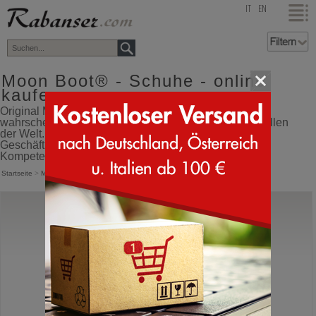
top
IT
EN
Moon Boot® - Schuhe - online
kaufen
Original Moon Boot®, direkt aus Italien, mit der
wahrscheinlich größten Auswahl an Farben und Modellen
der Welt. Versendet vom spezialisiertesten Après-Ski-
Geschäft der Dolomiten, Synonym für Qualität und
Kompetenz im Winterbereich.
Startseite
>
Moon Boot®
Moon Boot®
MB Moonlight
Strechschuhe