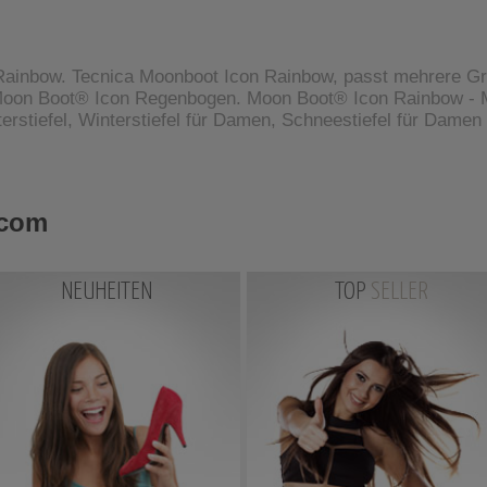
inbow. Tecnica Moonboot Icon Rainbow, passt mehrere Größ
 Moon Boot® Icon Regenbogen. Moon Boot® Icon Rainbow -
terstiefel, Winterstiefel für Damen, Schneestiefel für Damen
.com
NEUHEITEN
TOP
SELLER