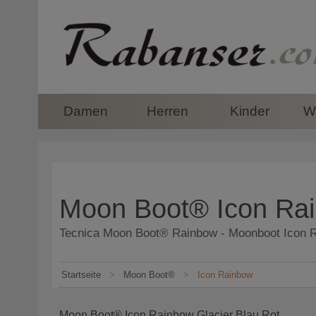
top
Damen
Herren
Kinder
Wi
Moon Boot® Icon Rai
Tecnica Moon Boot® Rainbow - Moonboot Icon 
Startseite
>
Moon Boot®
>
Icon Rainbow
Moon Boot® Icon Rainbow Glacier Blau Rot