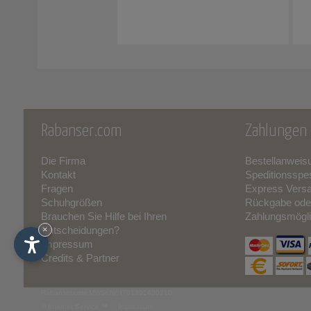
Rabanser.com
Zahlungen 
Die Firma
Bestellanweis
Kontakt
Speditionsspe
Fragen
Express Vers
Schuhgrößen
Rückgabe ode
Brauchen Sie Hilfe bei Ihren
Zahlungsmögli
Entscheidungen?
×
Impressum
Credits & Partner
Rabanser.com
MWSt.Nr. IT01391430210
© Internet Service ™ -
Impressum