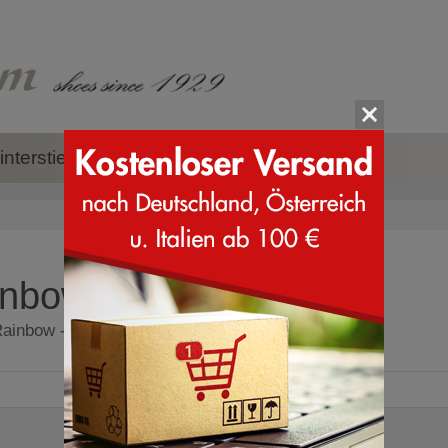
nterstiefel
Zubehör
Marken
nbow - Moon Boots
Rainbow - Moon Boots