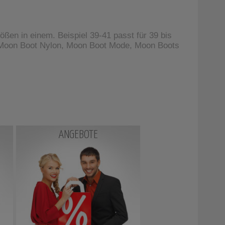
en in einem. Beispiel 39-41 passt für 39 bis
 Moon Boot Nylon, Moon Boot Mode, Moon Boots
ANGEBOTE