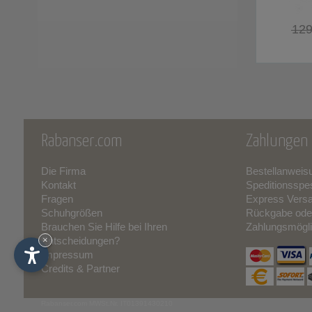
129
Rabanser.com
Zahlungen 
Die Firma
Bestellanweis
Kontakt
Speditionsspe
Fragen
Express Vers
Schuhgrößen
Rückgabe ode
Brauchen Sie Hilfe bei Ihren
Zahlungsmögli
Entscheidungen?
×
Impressum
Credits & Partner
Rabanser.com
MWSt.Nr. IT01391430210