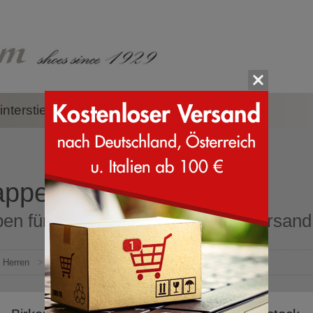
nterstiefel
Zubehör
Marken
appen für Herren
en für Herren Online Shop mit Versand d
Herren
>
Schlappen