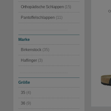
Orthopädische Schlappen
(15)
O
Pantoffelschlappen
(11)
Für den Schwimmbad
(5)
Schlappen
(5)
Marke
Birkenstock
(35)
Haflinger
(3)
Loewenweiss
(4)
Rabanser
(1)
Größe
35
(4)
36
(9)