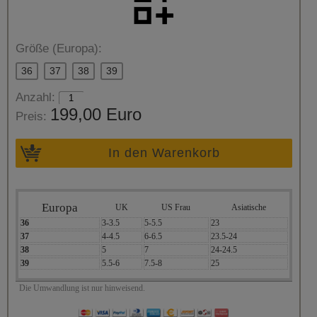
Größe (Europa):
36
37
38
39
Anzahl:
199,00 Euro
Preis:
In den Warenkorb
Europa
UK
US Frau
Asiatische
36
3-3.5
5-5.5
23
37
4-4.5
6-6.5
23.5-24
38
5
7
24-24.5
39
5.5-6
7.5-8
25
Die Umwandlung ist nur hinweisend.