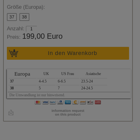
Größe (Europa):
37
38
Anzahl:
199,00 Euro
Preis:
In den Warenkorb
Europa
UK
US Frau
Asiatische
37
4-4.5
6-6.5
23.5-24
38
5
7
24-24.5
Die Umwandlung ist nur hinweisend.
information request
on this product