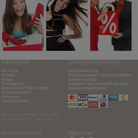
Rabanser.com
Zahlungen und Lieferungen
Die Firma
Bestellanweisung
Kontakt
Speditionsspesen und Versandkosten
Fragen
Express Versand
Schuhgrößen
Rückgabe oder Umtausch der Ware
Brauchen Sie Hilfe bei Ihren
Zahlungsmöglichkeiten
Entscheidungen?
Impressum
Credits & Partner
Rabanser.com
MWSt.Nr. IT01391430210
© Internet Service ™ -
Impressum
Garantie und privacy
Folge uns auf