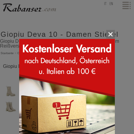
top
IT
EN
Giopiu Deva 10 - Damen Stiefel
Giopiu Deva 10 Stiefeletten aus Wildleder mit seitlichem
Reißverschluss - Damen Stiefel
Startseite
>
Giopiu
>
Deva 10
Giopiu Deva 10 Tortora Leder