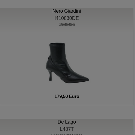
Nero Giardini
I410830DE
Stiefletten
179,50 Euro
De Lago
L487T