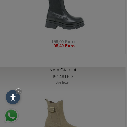
159,00 Euro
95,40 Euro
Nero Giardini
I514816D
Stiefletten
×