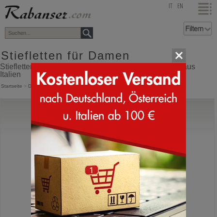
top
IT
EN
Stiefletten für Damen
Stiefletten für Damen Online Shop mit Versand direkt aus
Italien
Startseite
>
Damen
>
Stiefel
>
Stiefletten
Nero Giardini
I618130D
Halbhohe Schuhe mit Schnürung