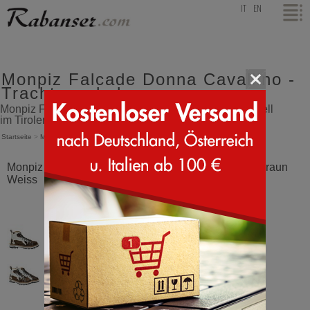
top
IT
EN
Monpiz Falcade Donna Cavallino -
Trachtenschuhe
Monpiz Falcade ultraweicher Damenstiefel aus Ponyfell
im Tiroler Stil - Trachtenschuhe
Startseite
>
Monpiz
>
Falcade Donna Cavallino
Monpiz Falcade Donna Cavallino Cavallino Dunkelbraun
Weiss