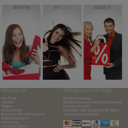
NEUHEITEN
TOP
SELLER
ANGEBOTE
Rabanser.com
Zahlungen und Lieferungen
Die Firma
Bestellanweisung
Kontakt
Speditionsspesen und Versandkosten
Fragen
Express Versand
Schuhgrößen
Rückgabe oder Umtausch der Ware
Brauchen Sie Hilfe bei Ihren
Zahlungsmöglichkeiten
Entscheidungen?
Impressum
Credits & Partner