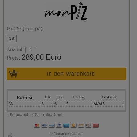
Größe (Europa):
38
Anzahl:
289,00 Euro
Preis:
In den Warenkorb
Europa
UK
US
US Frau
Asiatische
38
5
6
7
24-24.5
Die Umwandlung ist nur hinweisend.
information request