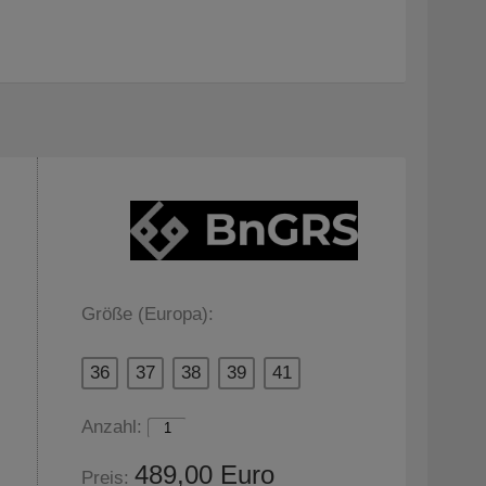
Größe (Europa):
36
37
38
39
41
Anzahl:
489,00 Euro
Preis: