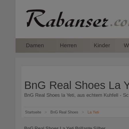
top
Damen
Herren
Kinder
Wi
BnG Real Shoes La Ye
BnG Real Shoes la Yeti, aus echtem Kuhfell - Sc
Startseite
>
BnG Real Shoes
>
La Yeti
BnG Real Shoes La Yeti Brillante Silber