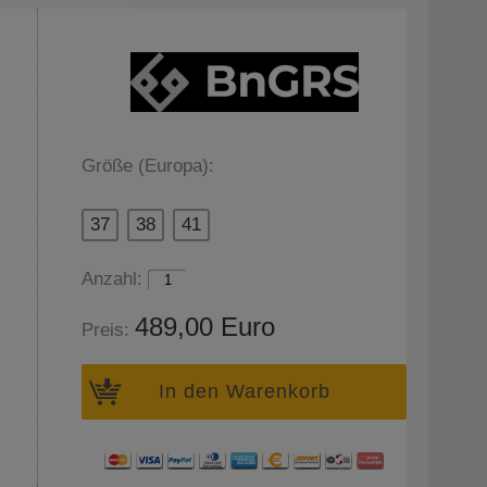
Größe (Europa):
37
38
41
Anzahl:
489,00 Euro
Preis:
In den Warenkorb