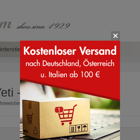
nterstiefel
Zubehör
Marken
ti - Schneestiefel
hneestiefel