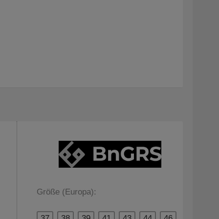
Größe (Europa):
37
38
39
41
43
44
46