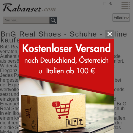
top
IT
EN
BnG Real Shoes - Schuhe - online
kaufen
BnG Real Shoes: die Schuhe, die auf den ersten Blick
verraten, wer Sie sind. Mit einem kühnen Stil, der von
Authentizität zeugt, sind BnGRS perfekt für alle, die Mode
als persönlichen Ausdruck leben. Sie kombinieren Komfort,
Widerstandsfähigkeit und eine moderne und vielseitige
Eleganz, die für jeden Moment des Tages geeignet ist.
Jedes Paar wird vollständig in Italien entworfen und
hergestellt, das Ergebnis einer handwerklichen Arbeit, bei
der Expertenhände sorgfältig färben und nähen und
wertvolle Materialien für ein Design auswählen, das Trends
setzt und nicht unbemerkt bleibt. Ein exklusives,
einzigartiges und unwiederholbares Modell. Genny und
Emanuele, ein Designer- und Unternehmerpaar, haben BnG
Real Shoes mit einer klaren Vision gegründet: jeden Schuh
in ein ikonisches Stück zu verwandeln. Gemeinsam mit
einem kreativen Team haben sie eine Kollektion geschaffen,
die ihren Lebensstil und die Energie widerspiegelt, mit der
sie die Schuhindustrie neu interpretieren. Ein Projekt, das
Mode, Leidenschaft und eine Einladung ist, die eigene