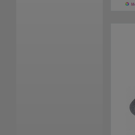
Emanuelle Vee
(10)
Mo
EMU Australia
(16)
Extr4
(7)
Fizan
(1)
Flower Mountain
(24)
Flufie
(1)
Fracap
(4)
Gianni Chiarini
(2)
Giesswein
(10)
Giopiu
(26)
GM Calze
(17)