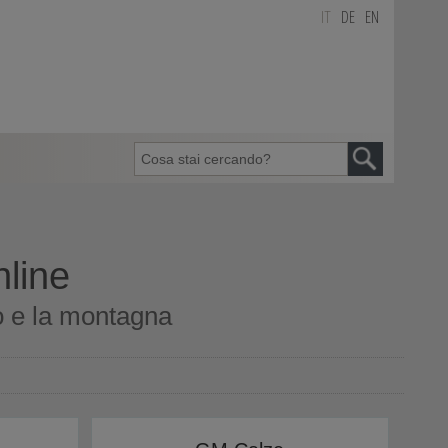
IT
DE
EN
nline
ro e la montagna