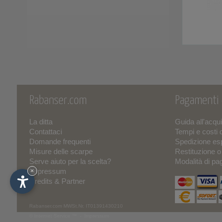
Grisport
(25)
Groedner Tracht
(3)
Haflinger
(10)
Haunold
(11)
Rabanser.com
Pagamenti
Herschel
(7)
La ditta
Guida all'acqu
Hey Dude
(25)
Contattaci
Tempi e costi 
Domande frequenti
Spedizione es
Hispanitas
(13)
Misure delle scarpe
Restituzione 
Serve aiuto per la scelta?
Modalità di p
INUIKII
(4)
Impressum
×
Credits & Partner
JOIA PARIS
(13)
Rabanser.com
MWSt.Nr. IT01391430210
Keen
(6)
© Internet Service ™ -
Impressum