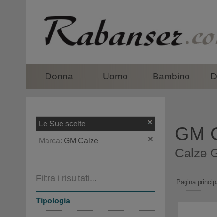
top
Donna
Uomo
Bambino
D
Le Sue scelte
GM Ca
Marca:
GM Calze
Calze G
Filtra i risultati...
Pagina princip
Tipologia