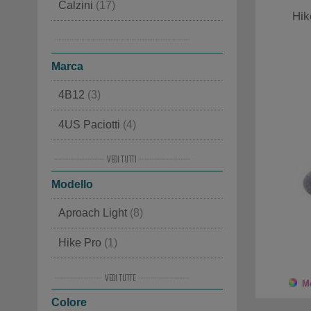
Calzini
(17)
Hik
Abbigliamento
(2)
Marca
4B12
(3)
4US Paciotti
(4)
Alma en Pena
(7)
Modello
Alpen
(4)
Aproach Light
(8)
Ama Brand
(3)
Hike Pro
(1)
Ash
(8)
Hike Skin Feel Boot
(1)
Baccaglini
(4)
Mo
Colore
Hike Skin Feel Boot Long
(2)
Back 70
(15)