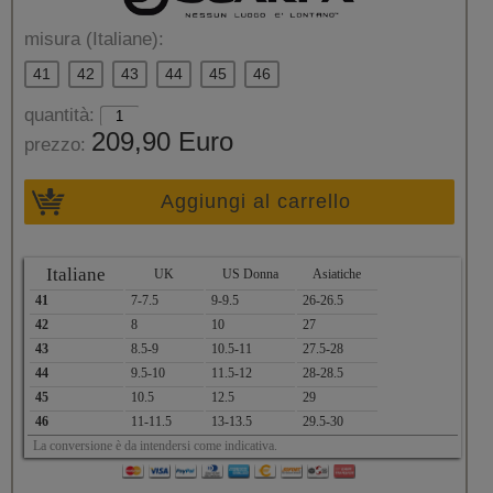
misura (Italiane):
41
42
43
44
45
46
quantità:
209,90 Euro
prezzo:
Aggiungi al carrello
Italiane
UK
US Donna
Asiatiche
41
7-7.5
9-9.5
26-26.5
42
8
10
27
43
8.5-9
10.5-11
27.5-28
44
9.5-10
11.5-12
28-28.5
45
10.5
12.5
29
46
11-11.5
13-13.5
29.5-30
La conversione è da intendersi come indicativa.