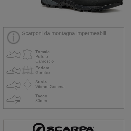
Scarponi da montagna impermeabili
Tomaia
Pelle e
Camoscio
Fodera
Goretex
Suola
Vibram Gomma
Tacco
30mm