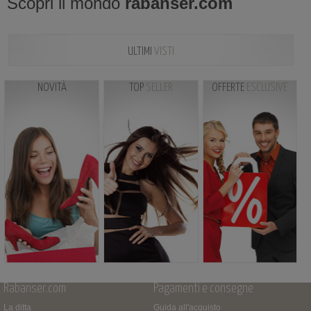
Scopri il mondo
rabanser.com
ULTIMI
VISTI
NOVITÀ
TOP
SELLER
OFFERTE
ESCLUSIVE
Rabanser.com
Pagamenti e consegne
La ditta
Guida all'acquisto