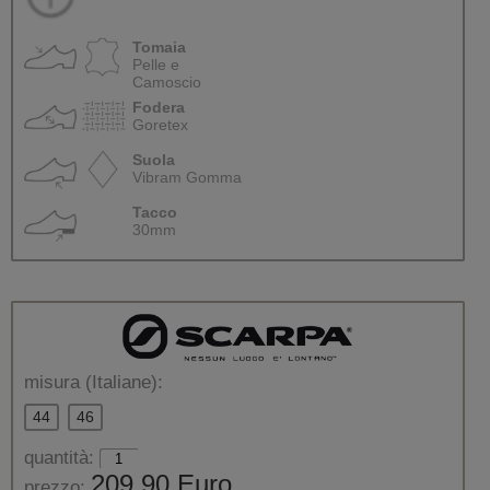
Tomaia
Pelle e
Camoscio
Fodera
Goretex
Suola
Vibram Gomma
Tacco
30mm
misura (Italiane):
44
46
quantità:
209,90 Euro
prezzo: