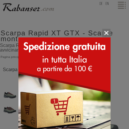
top
DE
EN
Scarpa Rapid XT GTX - Scarpe
montagna
Scarpa Rapid XT GTX scarpa da trekking bassa da
avvicinamento - Scarpe montagna
Pagina principale
>
Scarpa
>
Rapid XT GTX
Scarpa Rapid XT GTX Betula Corallo