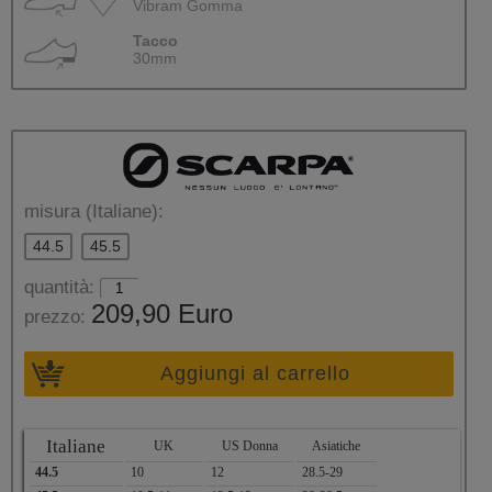
Vibram Gomma
Tacco
30mm
misura (Italiane):
44.5
45.5
quantità:
209,90 Euro
prezzo:
Aggiungi al carrello
Italiane
UK
US Donna
Asiatiche
44.5
10
12
28.5-29