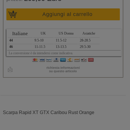
Aggiungi al carrello
Italiane
UK
US Donna
Asiatiche
44
9.5-10
11.5-12
28-28.5
46
11-11.5
13-13.5
29.5-30
La conversione è da intendersi come indicativa.
richiesta informazioni
su questo articolo
Scarpa Rapid XT GTX Caribou Rust Orange