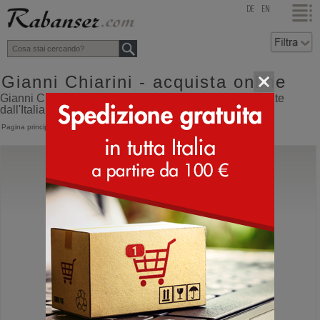
top
DE
EN
Gianni Chiarini - acquista online
Gianni Chiarini online shop con spedizione direttamente
dall'Italia
Pagina principale
>
Gianni Chiarini
Gianni Chiarini
BS 10560 Sandy
Borsa