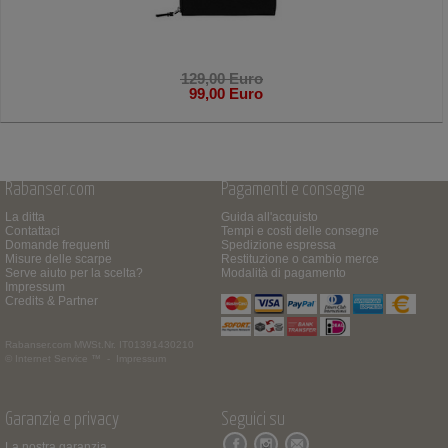
129,00 Euro
99,00 Euro
Rabanser.com
Pagamenti e consegne
La ditta
Guida all'acquisto
Contattaci
Tempi e costi delle consegne
Domande frequenti
Spedizione espressa
Misure delle scarpe
Restituzione o cambio merce
Serve aiuto per la scelta?
Modalità di pagamento
Impressum
Credits & Partner
Rabanser.com
MWSt.Nr. IT01391430210
© Internet Service ™ -
Impressum
Garanzie e privacy
Seguici su
La nostra garanzia