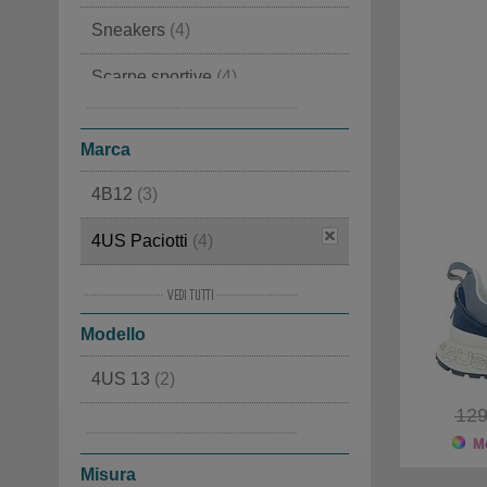
Sneakers
(4)
Scarpe sportive
(4)
Scarpe eleganti
(2)
Marca
4B12
(3)
4US Paciotti
(4)
Alma en Pena
(7)
Modello
Alpen
(4)
4US 13
(2)
Ama Brand
(3)
129
CY16S1017
(2)
Ash
(8)
Mo
Misura
Baccaglini
(4)