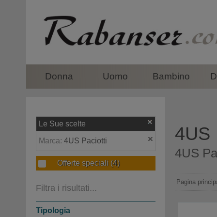
top
Donna
Uomo
Bambino
D
Le Sue scelte
4US P
Marca:
4US Paciotti
4US Paci
Offerte speciali
(4)
Pagina princip
Filtra i risultati...
Tipologia