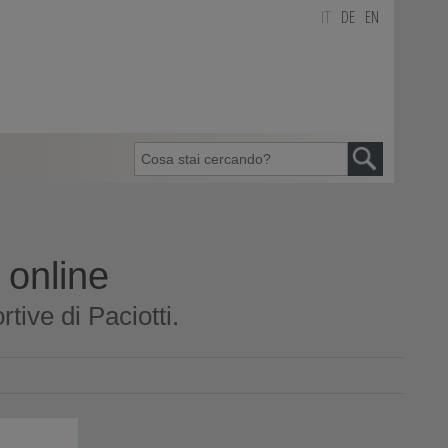
IT
DE
EN
 online
tive di Paciotti.