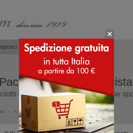
oposci
Accessori
Marche
aciotti - scarpe - acquista
otti il marchio della linea di scarpe spor
ale
>
4US Paciotti