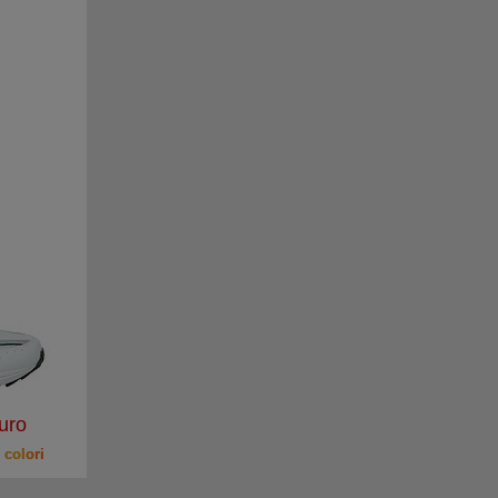
uro
 colori