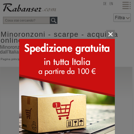
top
DE
EN
Minoronzoni - scarpe - acquista
online
Minoronzoni online shop con spedizione direttamente
dall'Italia
Pagina principale
>
Minoronzoni
Minoronzoni
MRF2310J17 Giacca Pelle
Giacca