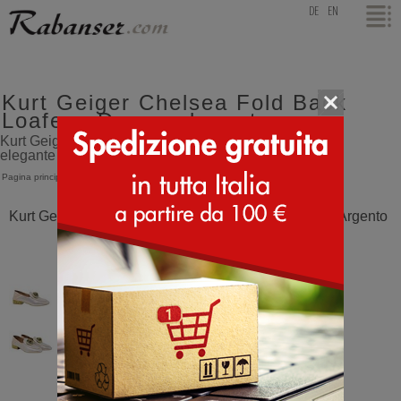
top
DE
EN
Kurt Geiger Chelsea Fold Back
Loafer - Donna elegante
Kurt Geiger Chelsea Fold Back Loafer, mocassino
elegante da donna - Donna elegante
Pagina principale
>
Kurt Geiger
>
Chelsea Fold Back Loafer
Kurt Geiger Chelsea Fold Back Loafer Blush Fabric Argento