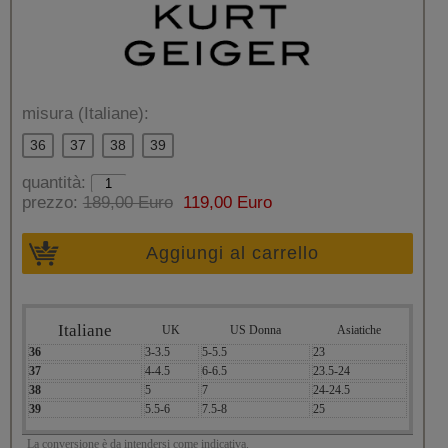
misura (Italiane):
36
37
38
39
quantità:
prezzo:
189,00 Euro
119,00 Euro
Aggiungi al carrello
Italiane
UK
US Donna
Asiatiche
36
3-3.5
5-5.5
23
37
4-4.5
6-6.5
23.5-24
38
5
7
24-24.5
39
5.5-6
7.5-8
25
La conversione è da intendersi come indicativa.