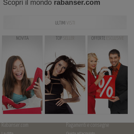
Scopri il mondo
rabanser.com
ULTIMI
VISTI
NOVITÀ
TOP
SELLER
OFFERTE
ESCLUSIVE
Rabanser.com
Pagamenti e consegne
La ditta
Guida all'acquisto