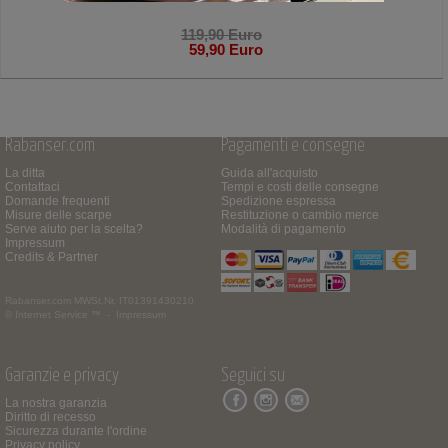
119,90 Euro
59,90 Euro
Rabanser.com
Pagamenti e consegne
La ditta
Guida all'acquisto
Contattaci
Tempi e costi delle consegne
Domande frequenti
Spedizione espressa
Misure delle scarpe
Restituzione o cambio merce
Serve aiuto per la scelta?
Modalità di pagamento
Impressum
Credits & Partner
Rabanser.com
MWSt.Nr. IT01391430210
© Internet Service ™ -
Impressum
Garanzie e privacy
Seguici su
La nostra garanzia
Diritto di recesso
Sicurezza durante l'ordine
Privacy policy