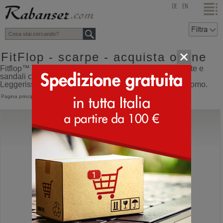
top
DE
EN
FitFlop - scarpe - acquista online
Fitflop™ ciabatte, sandali e infradito. Le famose ciabatte e
sandali con suola ammortizzata a cuscino d’aria.
Leggerissimi modelli eleganti e sportivi, per donna e uomo.
Pagina principale
>
FitFlop
FitFlop
Toe Post Leather
Sandali infradito da donna