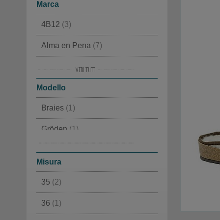
Marca
4B12
(3)
Alma en Pena
(7)
Alpen
(4)
Modello
Ash
(8)
Braies
(1)
Back 70
(15)
Gröden
(1)
Bionatura
(6)
Ortisei 977
(8)
Birkenstock
(111)
Misura
BnG Real Shoes
(16)
35
(2)
Caterina C
(7)
36
(1)
Columbia
(2)