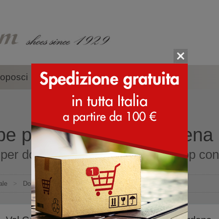
oposci
Accessori
Marche
pe per donna Val Gardena
per donna Val Gardena online shop con s
ale
>
Donna
>
Val Gardena