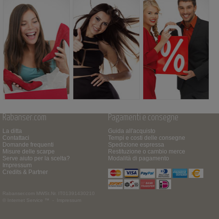
Rabanser.com
Pagamenti e consegne
La ditta
Guida all'acquisto
Contattaci
Tempi e costi delle consegne
Domande frequenti
Spedizione espressa
Misure delle scarpe
Restituzione o cambio merce
Serve aiuto per la scelta?
Modalità di pagamento
Impressum
Credits & Partner
Rabanser.com
MWSt.Nr. IT01391430210
© Internet Service ™ -
Impressum