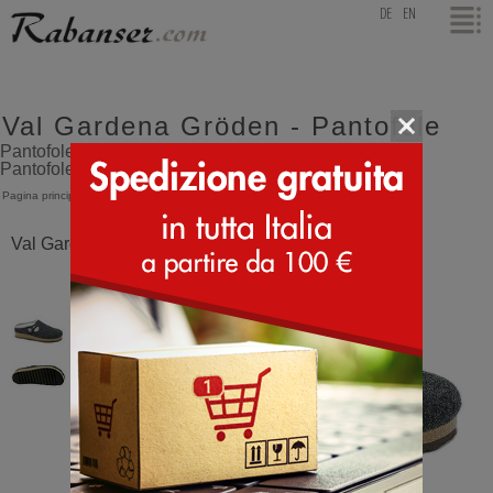
top
DE
EN
Val Gardena Gröden - Pantofole
Pantofole Tirolesi della Val Gardena modello Gröden -
Pantofole
Pagina principale
>
Val Gardena
>
Gröden
Val Gardena Gröden Antracite