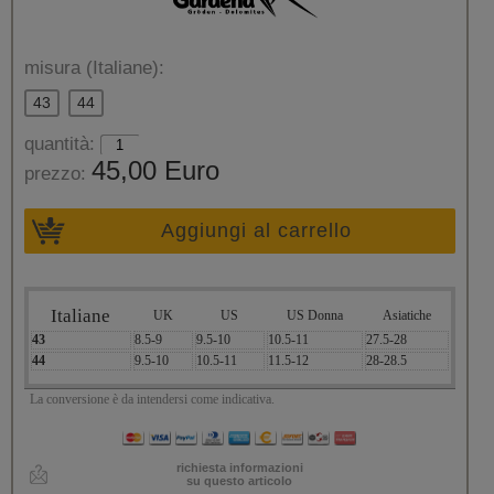
misura (Italiane):
43
44
quantità:
45,00 Euro
prezzo:
Aggiungi al carrello
Italiane
UK
US
US Donna
Asiatiche
43
8.5-9
9.5-10
10.5-11
27.5-28
44
9.5-10
10.5-11
11.5-12
28-28.5
La conversione è da intendersi come indicativa.
richiesta informazioni
su questo articolo