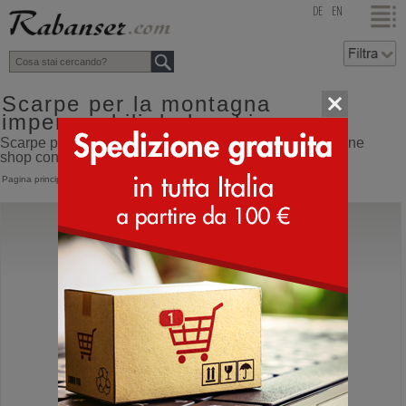
top
DE
EN
Scarpe per la montagna
impermeabili da bambino
Scarpe per la montagna impermeabili da bambino online
shop con spedizione direttamente dall'Italia
Pagina principale
>
Bambino
>
Scarponi montagna
>
Scarpe impermeabili
Scarpa
Mescalito Lace Kid GTX
Scarpe da montagna per bambini