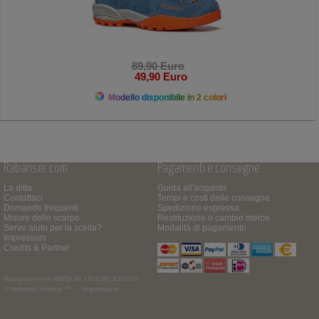
89,90 Euro
49,90 Euro
Modello disponibile in 2 colori
Rabanser.com
Pagamenti e consegne
La ditta
Guida all'acquisto
Contattaci
Tempi e costi delle consegne
Domande frequenti
Spedizione espressa
Misure delle scarpe
Restituzione o cambio merce
Serve aiuto per la scelta?
Modalità di pagamento
Impressum
Credits & Partner
Rabanser.com
MWSt.Nr. IT01391430210
© Internet Service ™ -
Impressum