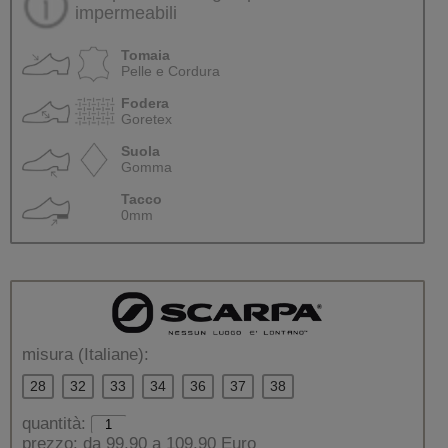
impermeabili
Tomaia
Pelle e Cordura
Fodera
Goretex
Suola
Gomma
Tacco
0mm
misura (Italiane):
28
32
33
34
36
37
38
quantità:
prezzo:
da 99,90 a 109,90 Euro