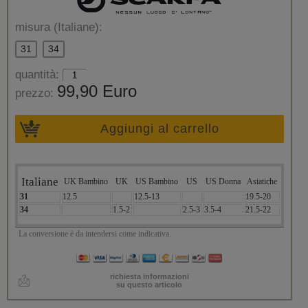
misura (Italiane):
31
34
quantità:
99,90 Euro
prezzo:
Aggiungi al carrello
Italiane
UK Bambino
UK
US Bambino
US
US Donna
Asiatiche
31
12.5
12.5-13
19.5-20
34
1.5-2
2.5-3
3.5-4
21.5-22
La conversione è da intendersi come indicativa.
richiesta informazioni
su questo articolo