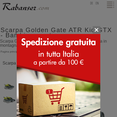
top
DE
EN
Scarpa Golden Gate ATR Kid GTX
- Bambino montagna
Scarpa Golden Gate Atr Kid Gtx il Top per la camminata in
montagna per ragazzi - Bambino montagna
Pagina principale
>
Scarpa
>
Golden Gate ATR Kid GTX
Scarpa Golden Gate ATR Kid GTX Antracite Lime