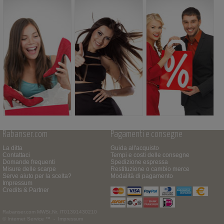
Rabanser.com
Pagamenti e consegne
La ditta
Guida all'acquisto
Contattaci
Tempi e costi delle consegne
Domande frequenti
Spedizione espressa
Misure delle scarpe
Restituzione o cambio merce
Serve aiuto per la scelta?
Modalità di pagamento
Impressum
Credits & Partner
Rabanser.com
MWSt.Nr. IT01391430210
© Internet Service ™ -
Impressum