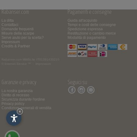
Rabanser.com
Pagamenti e consegne
La ditta
Guida all'acquisto
Contattaci
Tempi e costi delle consegne
Domande frequenti
Spedizione espressa
Misure delle scarpe
Restituzione o cambio merce
Serve aiuto per la scelta?
Modalità di pagamento
Impressum
Credits & Partner
Rabanser.com
MWSt.Nr. IT01391430210
© Internet Service ™ -
Impressum
Garanzie e privacy
Seguici su
La nostra garanzia
Diritto di recesso
Sicurezza durante l'ordine
Privacy policy
Condizioni generali di vendita
×