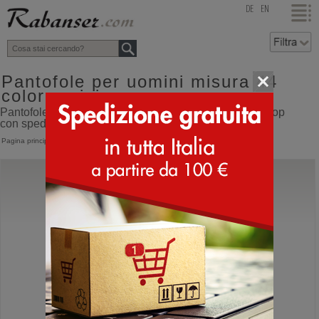
top
DE
EN
Pantofole per uomini misura 44
colore grigio
Pantofole per uomini misura 44 colore grigio online shop
con spedizione direttamente dall'Italia
Pagina principale
>
Uomo
>
Pantofole
Orthopant
Baita
Pantofole