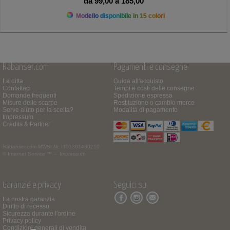
da 99,00 a 185,00
Modello disponibile in 15 colori
Rabanser.com
Pagamenti e consegne
La ditta
Guida all'acquisto
Contattaci
Tempi e costi delle consegne
Domande frequenti
Spedizione espressa
Misure delle scarpe
Restituzione o cambio merce
Serve aiuto per la scelta?
Modalità di pagamento
Impressum
Credits & Partner
Rabanser.com
MWSt.Nr. IT01391430210
© Internet Service ™ -
Impressum
Garanzie e privacy
Seguici su
La nostra garanzia
Diritto di recesso
Sicurezza durante l'ordine
Privacy policy
Condizioni generali di vendita