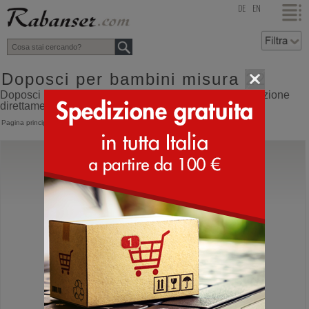
top
DE
EN
Doposci per bambini misura 22
Doposci per bambini misura 22 online shop con spedizione
direttamente dall'Italia
Pagina principale
>
Bambino
>
Doposci
Moon Boot®
Crib Suede
Doposci da bambino