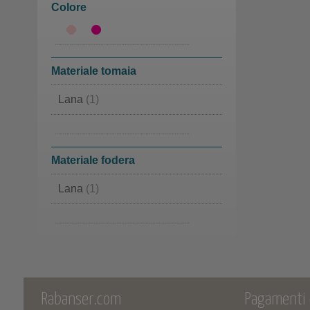
Colore
21
(2)
22
(2)
23
(11)
Materiale tomaia
24
(9)
Lana
(1)
25
(10)
Agnello
(1)
26
(8)
Materiale fodera
27
(7)
Lana
(1)
28
(5)
Agnello
(1)
29
(9)
30
(10)
Rabanser.com
Pagamenti
31
(10)