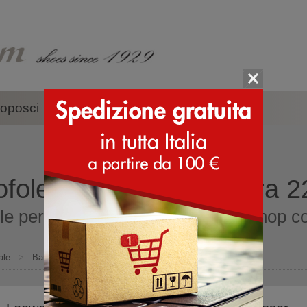
oposci
Accessori
Marche
ofole per bambini misura 2
le per bambini misura 22 online shop con
ale
>
Bambino
>
Pantofole