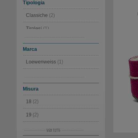
Tipologia
Classiche
(2)
Tirolesi
(1)
Lana cotta
(1)
Marca
Loewenweiss
(1)
Rabanser
(1)
Misura
18
(2)
19
(2)
20
(1)