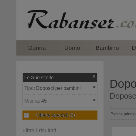
top
Donna
Uomo
Bambino
D
Le Sue scelte
Dopo
Tipo:
Doposci per bambini
Doposci
Misura:
45
Pagina princip
Offerte speciali
(2)
Filtra i risultati...