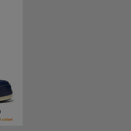
0
 colori