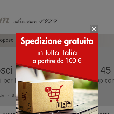
oposci
Accessori
Marche
sci per bambini misura 45
 per bambini misura 45 online shop con 
ale
>
Bambino
>
Doposci