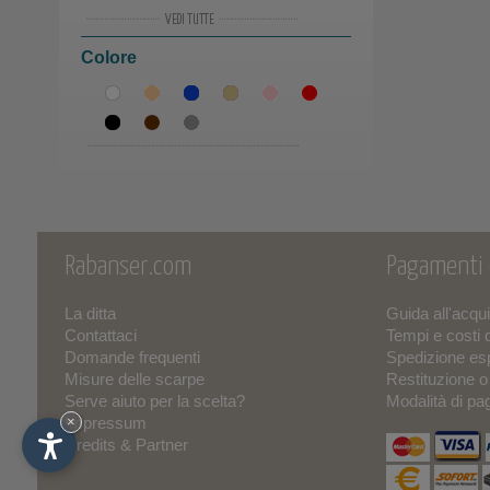
19
(7)
Colore
20
(8)
21
(6)
22
(6)
23
(4)
24
(4)
Rabanser.com
Pagamenti
25
(12)
La ditta
Guida all'acqu
Contattaci
Tempi e costi 
26
(9)
Domande frequenti
Spedizione es
Misure delle scarpe
Restituzione 
27
(14)
Serve aiuto per la scelta?
Modalità di p
Impressum
×
28
(11)
Credits & Partner
29
(9)