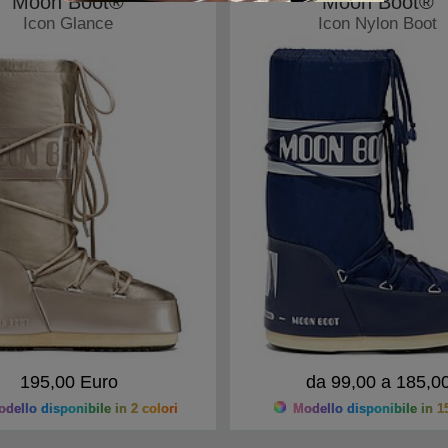
Moon Boot®
Moon Boot®
Icon Glance
Icon Nylon Boot
Moonboots
Moonboots
195,00 Euro
da 99,00 a 185,0
dello disponibile in 2 colori
Modello disponibile in 15