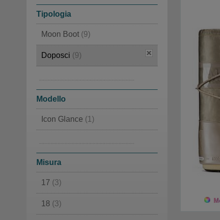
Tipologia
Moon Boot
(9)
Doposci
(9)
Pantofole
(2)
Ciabatte
(2)
Modello
Icon Glance
(1)
Icon Nylon Boot
(8)
Misura
17
(3)
Mo
18
(3)