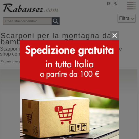
top
DE
EN
Scarponi per la montagna da
bambino misura 37
Scarponi per la montagna da bambino misura 37 online
shop con spedizione direttamente dall'Italia
Pagina principale
>
Bambino
>
Scarponi montagna
Scarpa
Ribelle Run Kid GTX
Scarpe da montagna per bambini impermeabili