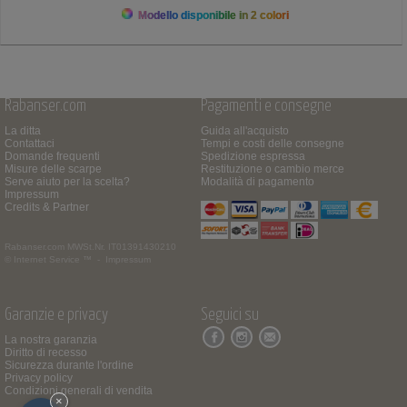
Modello disponibile in 2 colori
Rabanser.com
Pagamenti e consegne
La ditta
Guida all'acquisto
Contattaci
Tempi e costi delle consegne
Domande frequenti
Spedizione espressa
Misure delle scarpe
Restituzione o cambio merce
Serve aiuto per la scelta?
Modalità di pagamento
Impressum
Credits & Partner
Rabanser.com
MWSt.Nr. IT01391430210
© Internet Service ™ -
Impressum
Garanzie e privacy
Seguici su
La nostra garanzia
Diritto di recesso
Sicurezza durante l'ordine
Privacy policy
Condizioni generali di vendita
×