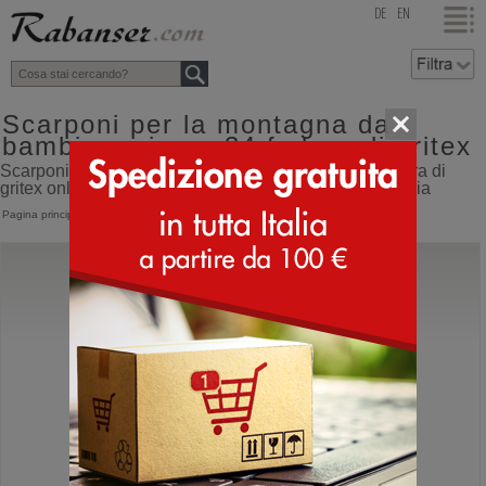
top
DE
EN
Scarponi per la montagna da
bambino misura 34 fodera di gritex
Scarponi per la montagna da bambino misura 34 fodera di
gritex online shop con spedizione direttamente dall'Italia
Pagina principale
>
Bambino
>
Scarponi montagna
Grisport
9703 Junior Gritex
Scarpe da montagna basse impermeabili